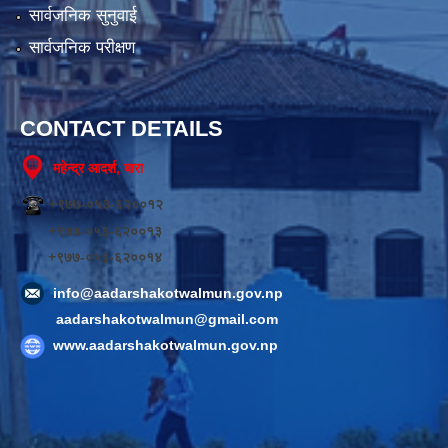
सार्वजनिक सुनुवाई
सार्वजनिक परीक्षण
CONTACT DETAILS
महेन्द्र आदर्श, बारा
+९७७-०५३-६२००१२
+९७७-०५३-६२००१३
+९७७-०५३-६२००१४
info@aadarshakotwalmun.gov.np
aadarshakotwalmun@gmail.com
www.aadarshakotwalmun.gov.np