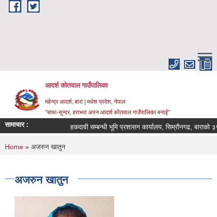
Skip to main content
आदर्श कोतवाल गाउँपालिका
महेन्द्र आदर्श, बारा | मधेश प्रदेश, नेपाल
"सफा-सुन्दर, हराभरा अपन आदर्श कोतवाल गाउँपालिका बनाई"
सामाचार :
हकदावी सम्बन्धी भूमि प्रशासन कार्यालय, सिम्रौनगढ, बाराको ३५ 
You are here
Home
» अजरुन खातुन
अजरुन खातुन