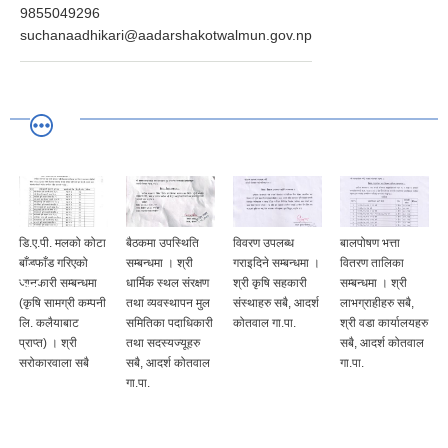
9855049296
suchanaadhikari@aadarshakotwalmun.gov.np
डि.ए.पी. मलको कोटा
बैठकमा उपस्थिति
विवरण उपलब्ध
बालपोषण भत्ता
बाँडफाँड गरिएको
सम्बन्धमा । श्री
गराइदिने सम्बन्धमा ।
वितरण तालिका
जानकारी सम्बन्धमा
धार्मिक स्थल संरक्षण
श्री कृषि सहकारी
सम्बन्धमा । श्री
(कृषि सामग्री कम्पनी
तथा व्यवस्थापन मुल
संस्थाहरु सबै, आदर्श
लाभग्राहीहरु सबै,
लि. कलैयाबाट
समितिका पदाधिकारी
कोतवाल गा.पा.
श्री वडा कार्यालयहरु
प्राप्त) । श्री
तथा सदस्यज्यूहरु
सबै, आदर्श कोतवाल
सरोकारवाला सबै
सबै, आदर्श कोतवाल
गा.पा.
गा.पा.
क