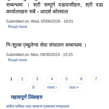
सम्बन्धमा । श्री सम्पूर्ण वडावासीहरु, श्री वडा
कार्यालयहरु सबै - आदर्श कोतवाल
Submitted on:
Wed, 05/06/2026 - 16:01
Read more
about नेशनल मेडिकल कलेज बीरगंजमा आदर्श कोतवाल
गा.पा.को सेवाग्राहीका लागि विभिन्न उपचार सेवा शुल्कमा छुट
सुविधाको सम्झौता भएको जानकारी सम्बन्धमा । श्री सम्पूर्ण
वडावासीहरु, श्री वडा कार्यालयहरु सबै - आदर्श कोतवाल
निःशुल्क एम्बुलेन्स सेवा संचालन सम्बन्धमा ।
Submitted on:
Mon, 09/30/2024 - 15:15
Read more
about निःशुल्क एम्बुलेन्स सेवा संचालन सम्बन्धमा ।
Pages
1
2
3
4
5
6
7
8
next ›
last »
महत्वपूर्ण लिंकहरु
संघीय मामिला तथा सामान्य प्रशासन मन्त्रालय