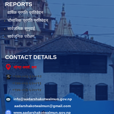
REPORTS
वार्षिक प्रगति प्रतिवेदन
चौमासिक प्रगति प्रतिवेदन
सार्वजनिक सुनुवाई
सार्वजनिक परीक्षण
CONTACT DETAILS
महेन्द्र आदर्श, बारा
+९७७-०५३-६२००१२
+९७७-०५३-६२००१३
+९७७-०५३-६२००१४
info@aadarshakotwalmun.gov.np
aadarshakotwalmun@gmail.com
www.aadarshakotwalmun.gov.np