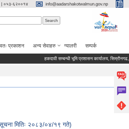
 | ०५३-६२००१४
info@aadarshakotwalmun.gov.np
Search form
Search
्वतः प्रकाशन
अन्य सेवाहरु
ग्यालरी
सम्पर्क
हकदावी सम्बन्धी भूमि प्रशासन कार्यालय, सिम्रौनगढ, बार
ै (सूचना मितिः २०८३/०४/१९ गते)