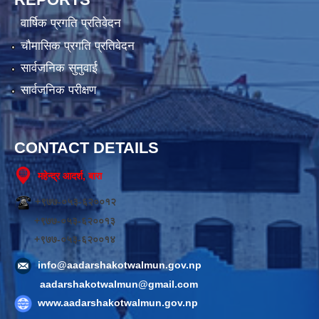
वार्षिक प्रगति प्रतिवेदन
चौमासिक प्रगति प्रतिवेदन
सार्वजनिक सुनुवाई
सार्वजनिक परीक्षण
CONTACT DETAILS
महेन्द्र आदर्श, बारा
+९७७-०५३-६२००१२
+९७७-०५३-६२००१३
+९७७-०५३-६२००१४
info@aadarshakotwalmun.gov.np
aadarshakotwalmun@gmail.com
www.aadarshakotwalmun.gov.np