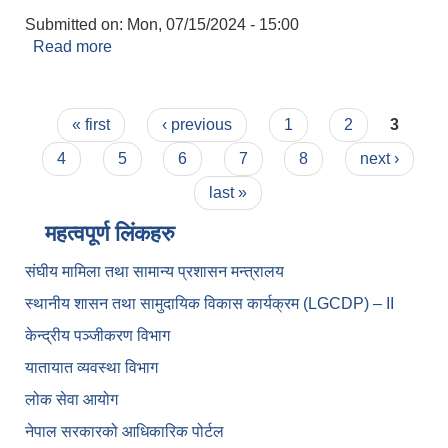
Submitted on:
Mon, 07/15/2024 - 15:00
Read more
about कार्यसम्पादन मूल्यांकन फारम भर्ने सम्बन्धमा । श्री
सम्बन्धित कर्मचारीहरु सबै, आदर्श कोतवाल गा.पा.
Pages
« first
‹ previous
1
2
3
4
5
6
7
8
next ›
last »
महत्वपूर्ण लिंकहरु
संघीय मामिला तथा सामान्य प्रशासन मन्त्रालय
स्थानीय शासन तथा सामुदायिक विकास कार्यक्रम (LGCDP) – II
केन्द्रीय पञ्जीकरण विभाग
यातायात व्यवस्था विभाग
लोक सेवा आयोग
नेपाल सरकारको आधिकारिक पोर्टल