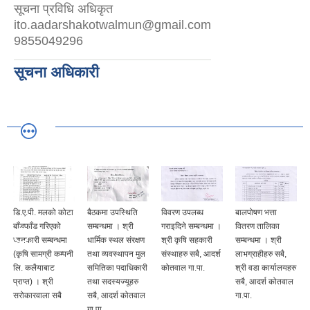
सूचना प्रविधि अधिकृत
ito.aadarshakotwalmun@gmail.com
9855049296
सूचना अधिकारी
डि.ए.पी. मलको कोटा
बैठकमा उपस्थिति
विवरण उपलब्ध
बालपोषण भत्ता
बाँडफाँड गरिएको
सम्बन्धमा । श्री
गराइदिने सम्बन्धमा ।
वितरण तालिका
जानकारी सम्बन्धमा
धार्मिक स्थल संरक्षण
श्री कृषि सहकारी
सम्बन्धमा । श्री
(कृषि सामग्री कम्पनी
तथा व्यवस्थापन मुल
संस्थाहरु सबै, आदर्श
लाभग्राहीहरु सबै,
लि. कलैयाबाट
समितिका पदाधिकारी
कोतवाल गा.पा.
श्री वडा कार्यालयहरु
प्राप्त) । श्री
तथा सदस्यज्यूहरु
सबै, आदर्श कोतवाल
सरोकारवाला सबै
सबै, आदर्श कोतवाल
गा.पा.
गा.पा.