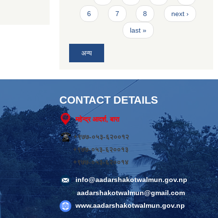
6
7
8
next ›
last »
अन्य
CONTACT DETAILS
महेन्द्र आदर्श, बारा
+९७७-०५३-६२००१२
+९७७-०५३-६२००१३
+९७७-०५३-६२००१४
info@aadarshakotwalmun.gov.np
aadarshakotwalmun@gmail.com
www.aadarshakotwalmun.gov.np