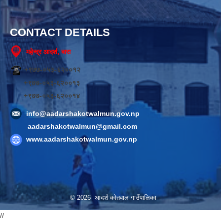
CONTACT DETAILS
महेन्द्र आदर्श, बारा
+९७७-०५३-६२००१२
+९७७-०५३-६२००१३
+९७७-०५३-६२००१४
info@aadarshakotwalmun.gov.np
aadarshakotwalmun@gmail.com
www.aadarshakotwalmun.gov.np
© 2026 आदर्श कोतवाल गाउँपालिका
//