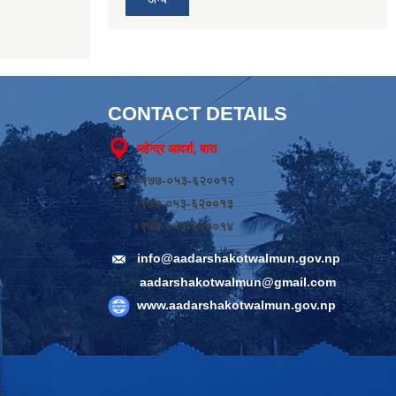
CONTACT DETAILS
महेन्द्र आदर्श, बारा
+९७७-०५३-६२००१२
+९७७-०५३-६२००१३
+९७७-०५३-६२००१४
info@aadarshakotwalmun.gov.np
aadarshakotwalmun@gmail.com
www.aadarshakotwalmun.gov.np