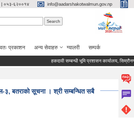
 | ०५३-६२००१४
info@aadarshakotwalmun.gov.np
Search form
Search
्वतः प्रकाशन
अन्य सेवाहरु
ग्यालरी
सम्पर्क
हकदावी सम्बन्धी भूमि प्रशासन कार्यालय, सिम्रौनगढ,
ाल-३, बतराको सूचना । श्री सम्बन्धित सबै