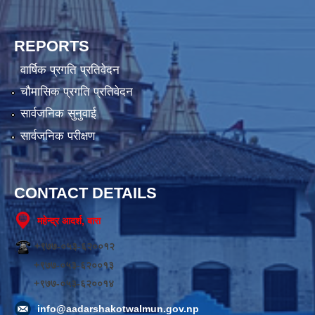
REPORTS
वार्षिक प्रगति प्रतिवेदन
चौमासिक प्रगति प्रतिवेदन
सार्वजनिक सुनुवाई
सार्वजनिक परीक्षण
CONTACT DETAILS
महेन्द्र आदर्श, बारा
+९७७-०५३-६२००१२
+९७७-०५३-६२००१३
+९७७-०५३-६२००१४
info@aadarshakotwalmun.gov.np