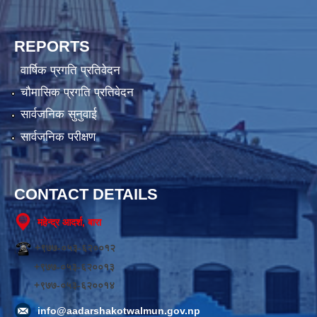
REPORTS
वार्षिक प्रगति प्रतिवेदन
चौमासिक प्रगति प्रतिवेदन
सार्वजनिक सुनुवाई
सार्वजनिक परीक्षण
CONTACT DETAILS
महेन्द्र आदर्श, बारा
+९७७-०५३-६२००१२
+९७७-०५३-६२००१३
+९७७-०५३-६२००१४
info@aadarshakotwalmun.gov.np