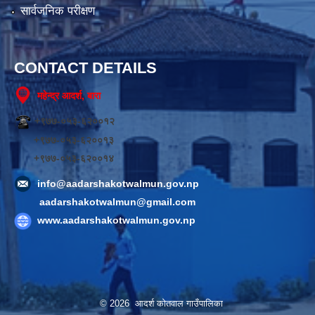
सार्वजनिक परीक्षण
CONTACT DETAILS
महेन्द्र आदर्श, बारा
+९७७-०५३-६२००१२
+९७७-०५३-६२००१३
+९७७-०५३-६२००१४
info@aadarshakotwalmun.gov.np
aadarshakotwalmun@gmail.com
www.aadarshakotwalmun.gov.np
© 2026 आदर्श कोतवाल गाउँपालिका