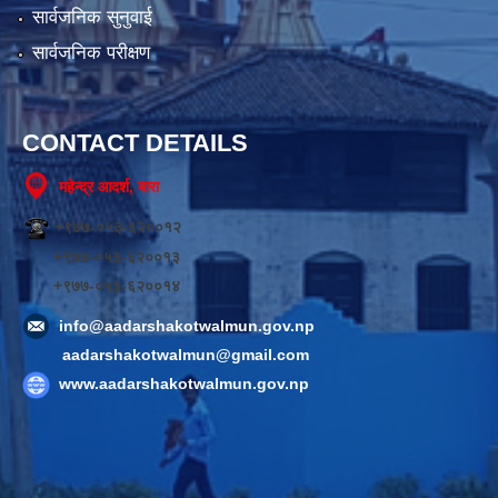
सार्वजनिक सुनुवाई
सार्वजनिक परीक्षण
CONTACT DETAILS
महेन्द्र आदर्श, बारा
+९७७-०५३-६२००१२
+९७७-०५३-६२००१३
+९७७-०५३-६२००१४
info@aadarshakotwalmun.gov.np
aadarshakotwalmun@gmail.com
www.aadarshakotwalmun.gov.np