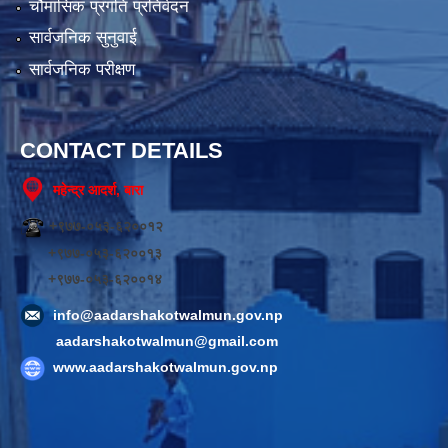
चौमासिक प्रगति प्रतिवेदन
सार्वजनिक सुनुवाई
सार्वजनिक परीक्षण
CONTACT DETAILS
महेन्द्र आदर्श, बारा
+९७७-०५३-६२००१२
+९७७-०५३-६२००१३
+९७७-०५३-६२००१४
info@aadarshakotwalmun.gov.np
aadarshakotwalmun@gmail.com
www.aadarshakotwalmun.gov.np