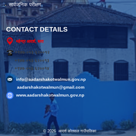
सार्वजनिक परीक्षण
CONTACT DETAILS
महेन्द्र आदर्श, बारा
+९७७-०५३-६२००१२
+९७७-०५३-६२००१३
+९७७-०५३-६२००१४
info@aadarshakotwalmun.gov.np
aadarshakotwalmun@gmail.com
www.aadarshakotwalmun.gov.np
© 2026 आदर्श कोतवाल गाउँपालिका