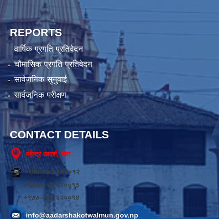
REPORTS
वार्षिक प्रगति प्रतिवेदन
चौमासिक प्रगति प्रतिवेदन
सार्वजनिक सुनुवाई
सार्वजनिक परीक्षण
CONTACT DETAILS
महेन्द्र आदर्श, बारा
+९७७-०५३-६२००१२
+९७७-०५३-६२००१३
+९७७-०५३-६२००१४
info@aadarshakotwalmun.gov.np