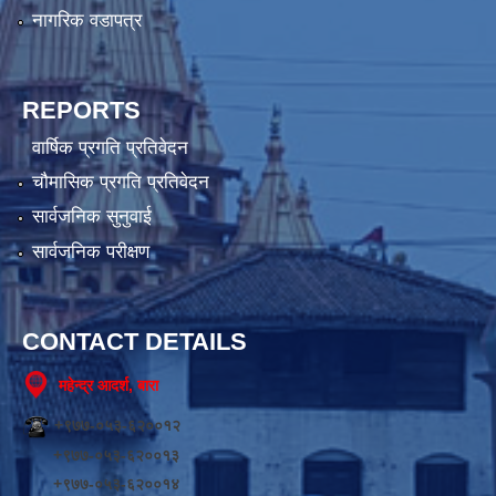
नागरिक वडापत्र
REPORTS
वार्षिक प्रगति प्रतिवेदन
चौमासिक प्रगति प्रतिवेदन
सार्वजनिक सुनुवाई
सार्वजनिक परीक्षण
CONTACT DETAILS
महेन्द्र आदर्श, बारा
+९७७-०५३-६२००१२
+९७७-०५३-६२००१३
+९७७-०५३-६२००१४