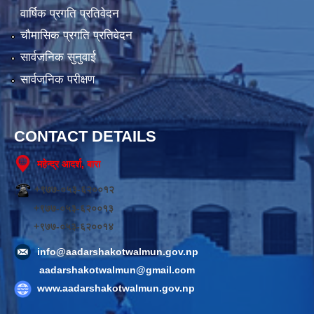
वार्षिक प्रगति प्रतिवेदन
चौमासिक प्रगति प्रतिवेदन
सार्वजनिक सुनुवाई
सार्वजनिक परीक्षण
CONTACT DETAILS
महेन्द्र आदर्श, बारा
+९७७-०५३-६२००१२
+९७७-०५३-६२००१३
+९७७-०५३-६२००१४
info@aadarshakotwalmun.gov.np
aadarshakotwalmun@gmail.com
www.aadarshakotwalmun.gov.np