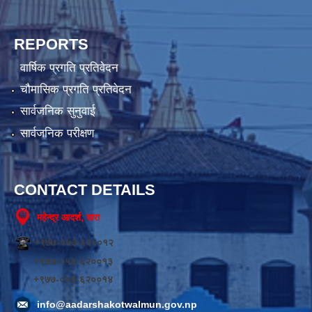
REPORTS
वार्षिक प्रगति प्रतिवेदन
चौमासिक प्रगति प्रतिवेदन
सार्वजनिक सुनुवाई
सार्वजनिक परीक्षण
CONTACT DETAILS
महेन्द्र आदर्श, बारा
+९७७-०५३-६२००१२
+९७७-०५३-६२००१३
+९७७-०५३-६२००१४
info@aadarshakotwalmun.gov.np