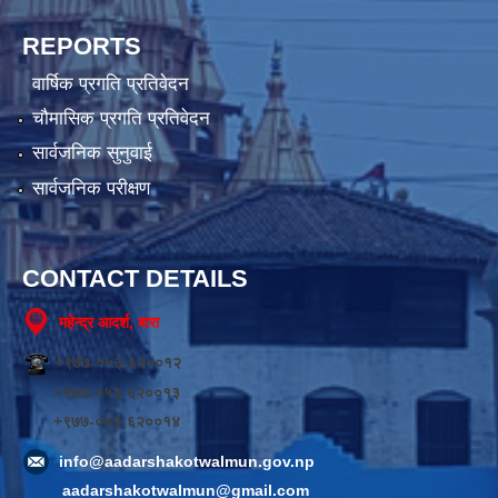
REPORTS
वार्षिक प्रगति प्रतिवेदन
चौमासिक प्रगति प्रतिवेदन
सार्वजनिक सुनुवाई
सार्वजनिक परीक्षण
CONTACT DETAILS
महेन्द्र आदर्श, बारा
+९७७-०५३-६२००१२
+९७७-०५३-६२००१३
+९७७-०५३-६२००१४
info@aadarshakotwalmun.gov.np
aadarshakotwalmun@gmail.com