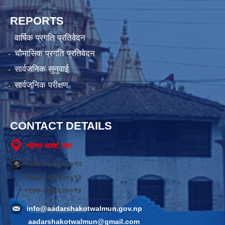
REPORTS
वार्षिक प्रगति प्रतिवेदन
चौमासिक प्रगति प्रतिवेदन
सार्वजनिक सुनुवाई
सार्वजनिक परीक्षण
CONTACT DETAILS
महेन्द्र आदर्श, बारा
+९७७-०५३-६२००१२
+९७७-०५३-६२००१३
+९७७-०५३-६२००१४
info@aadarshakotwalmun.gov.np
aadarshakotwalmun@gmail.com