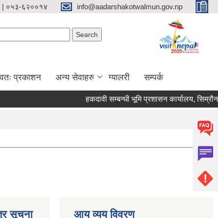
 | ०५३-६२००१४
info@aadarshakotwalmun.gov.np
Search form
Search
्वतः प्रकाशन
अन्य सेवाहरु
ग्यालरी
सम्पर्क
हकदावी सम्बन्धी भूमि प्रशासन कार्यालय, सिम्रौनग
्र सूचना
आय व्यय विवरण