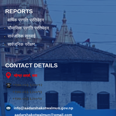
REPORTS
वार्षिक प्रगति प्रतिवेदन
चौमासिक प्रगति प्रतिवेदन
सार्वजनिक सुनुवाई
सार्वजनिक परीक्षण
CONTACT DETAILS
महेन्द्र आदर्श, बारा
+९७७-०५३-६२००१२
+९७७-०५३-६२००१३
+९७७-०५३-६२००१४
info@aadarshakotwalmun.gov.np
aadarshakotwalmun@gmail.com