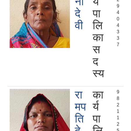
नी
र्य
9
दे
पा
4
0
वी
लि
4
3
का
3
7
स
द
स्य
रा
का
9
8
मप
र्य
2
1
ति
पा
1
2
दे
लि
5