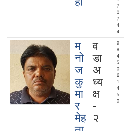
हा
7
0
7
4
4
म
व
9
8
नो
डा
4
5
ज
अ
0
6
कु
ध्य
1
4
मा
क्ष
5
0
र
-
मेह
२
ता