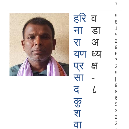
7
हरि
व
9
8
ना
डा
1
5
रा
अ
2
9
यण
ध्य
6
7
प्र
क्ष
2
9
सा
-
|
9
द
८
8
कु
6
5
श
3
2
वा
2