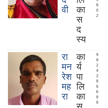
8
वी
का
0
2
स
द
स्य
रा
का
9
8
मन
र्य
2
4
रेश
पा
2
8
मह
लि
6
6
रा
का
8
8
स