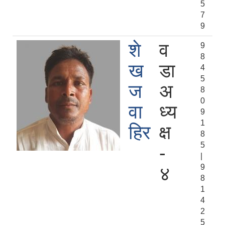
5
7
9
शे
व
9
8
ख
डा
4
5
ज
अ
8
0
वा
ध्य
9
1
हिर
क्ष
8
5
-
|
9
४
8
1
4
2
5