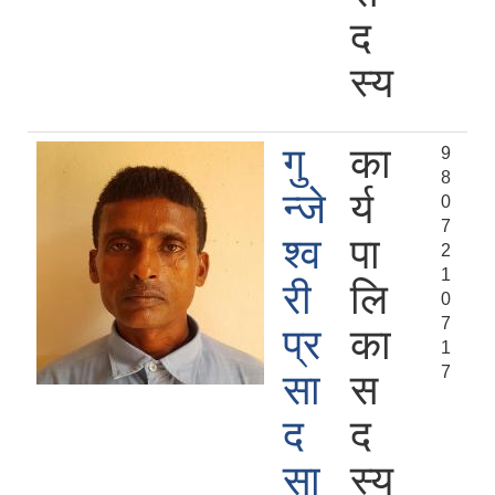
द
स्य
गु
का
9
8
न्जे
र्य
0
7
श्‍व
पा
2
1
री
लि
0
7
प्र
का
1
7
सा
स
द
द
सा
स्य