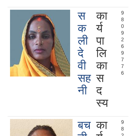
स
का
9
8
क
र्य
0
9
ली
पा
2
6
दे
लि
9
7
वी
का
7
6
सह
स
नी
द
स्य
बच
का
9
8
2