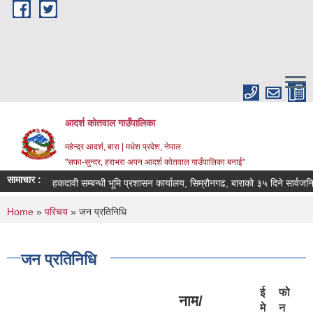
Skip to main content
आदर्श कोतवाल गाउँपालिका
महेन्द्र आदर्श, बारा | मधेश प्रदेश, नेपाल
"सफा-सुन्दर, हराभरा अपन आदर्श कोतवाल गाउँपालिका बनाई"
सामाचार :
हकदावी सम्बन्धी भूमि प्रशासन कार्यालय, सिम्रौनगढ, बाराको ३५ दिने सार्वजनिक सूच
You are here
Home
»
परिचय
» जन प्रतिनिधि
जन प्रतिनिधि
ई
फो
नाम/
मे
न