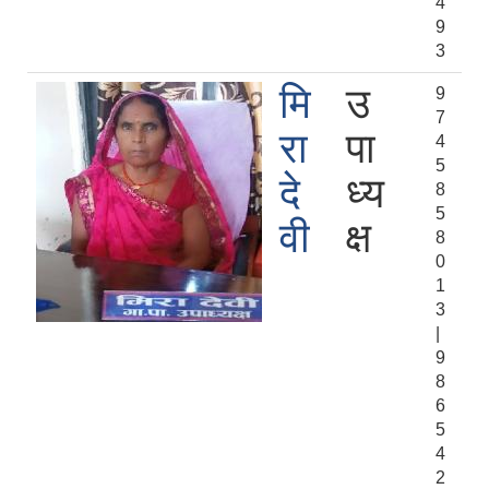
4
9
3
मि
उ
9
7
रा
पा
4
5
दे
ध्य
8
5
वी
क्ष
8
0
1
3
|
9
8
6
5
4
2