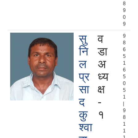
8
9
0
9
सु
व
9
8
नि
डा
6
5
ल
अ
1
6
प्र
ध्य
5
0
सा
क्ष
5
1
द
-
|
9
कु
१
8
श्‍वा
1
1
1