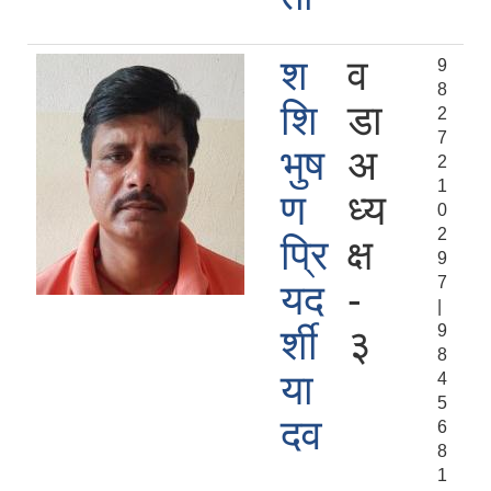
श
व
9
8
शि
डा
2
7
भुष
अ
2
1
ण
ध्य
0
2
प्रि
क्ष
9
7
यद
-
|
9
र्शी
३
8
या
4
5
दव
6
8
1