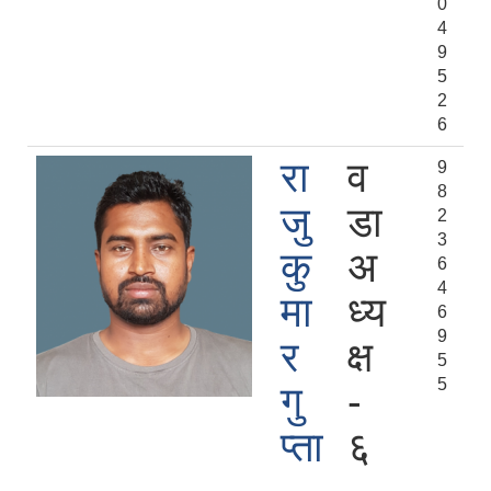
0
4
9
5
2
6
रा
व
9
8
जु
डा
2
3
कु
अ
6
4
मा
ध्य
6
9
र
क्ष
5
5
गु
-
प्ता
६