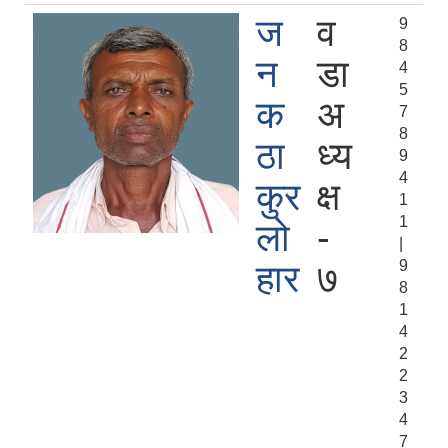
ज
व
9
8
न
डा
4
5
क
अ
7
8
ठा
ध्य
9
4
कुर
क्ष
1
1
लो
-
|
9
हार
७
8
1
4
2
2
3
4
7