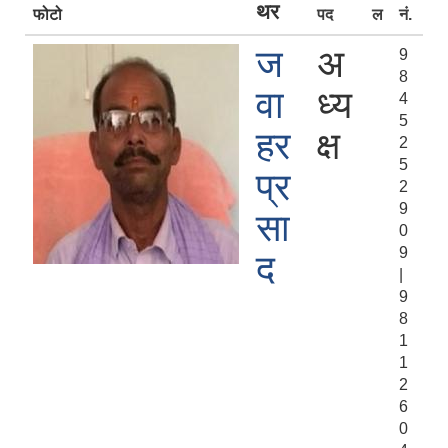
थर
फोटो
पद
ल
नं.
ज
अ
9
8
वा
ध्य
4
5
हर
क्ष
2
5
प्र
2
9
सा
0
9
द
|
9
8
1
1
2
6
0