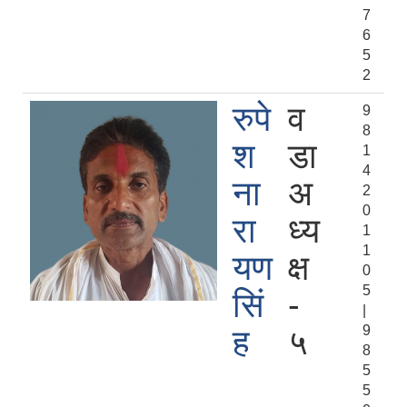
7
6
5
2
रुपे
व
9
8
श
डा
1
4
ना
अ
2
0
रा
ध्य
1
1
यण
क्ष
0
5
सिं
-
|
9
ह
५
8
5
5