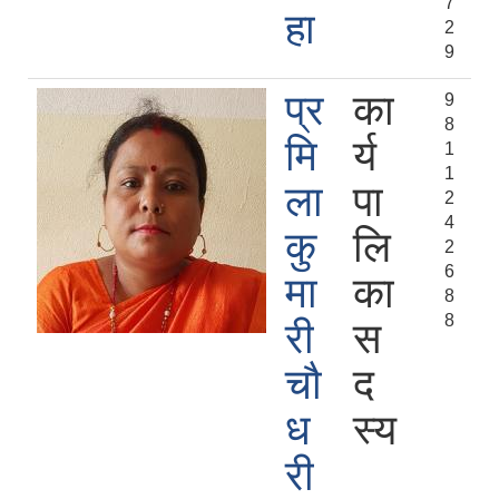
7
हा
2
9
प्र
का
9
8
मि
र्य
1
1
ला
पा
2
4
कु
लि
2
6
मा
का
8
8
री
स
चौ
द
ध
स्य
री