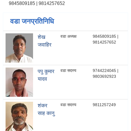
9845809185 | 9814257652
वडा जनप्रतिनिधि
वडा अध्यक्ष
9845809185 |
शेख
9814257652
जवाहिर
वडा सदस्य
9744224045 |
पपु कुमार
9803692923
यादव
वडा सदस्य
9811257249
शंकर
साह कानु