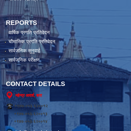
REPORTS
वार्षिक प्रगति प्रतिवेदन
चौमासिक प्रगति प्रतिवेदन
सार्वजनिक सुनुवाई
सार्वजनिक परीक्षण
CONTACT DETAILS
महेन्द्र आदर्श, बारा
+९७७-०५३-६२००१२
+९७७-०५३-६२००१३
+९७७-०५३-६२००१४