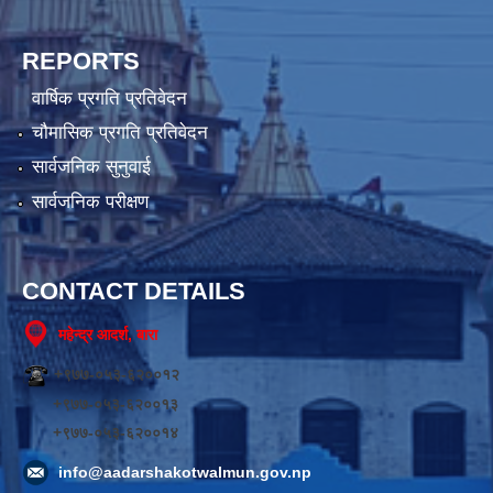
REPORTS
वार्षिक प्रगति प्रतिवेदन
चौमासिक प्रगति प्रतिवेदन
सार्वजनिक सुनुवाई
सार्वजनिक परीक्षण
CONTACT DETAILS
महेन्द्र आदर्श, बारा
+९७७-०५३-६२००१२
+९७७-०५३-६२००१३
+९७७-०५३-६२००१४
info@aadarshakotwalmun.gov.np