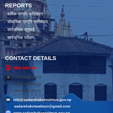
REPORTS
वार्षिक प्रगति प्रतिवेदन
चौमासिक प्रगति प्रतिवेदन
सार्वजनिक सुनुवाई
सार्वजनिक परीक्षण
CONTACT DETAILS
महेन्द्र आदर्श, बारा
+९७७-०५३-६२००१२
+९७७-०५३-६२००१३
+९७७-०५३-६२००१४
info@aadarshakotwalmun.gov.np
aadarshakotwalmun@gmail.com
www.aadarshakotwalmun.gov.np