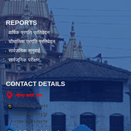
REPORTS
वार्षिक प्रगति प्रतिवेदन
चौमासिक प्रगति प्रतिवेदन
सार्वजनिक सुनुवाई
सार्वजनिक परीक्षण
CONTACT DETAILS
महेन्द्र आदर्श, बारा
+९७७-०५३-६२००१२
+९७७-०५३-६२००१३
+९७७-०५३-६२००१४