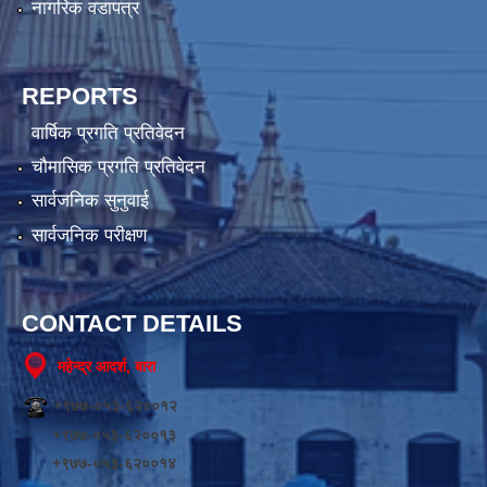
नागरिक वडापत्र
REPORTS
वार्षिक प्रगति प्रतिवेदन
चौमासिक प्रगति प्रतिवेदन
सार्वजनिक सुनुवाई
सार्वजनिक परीक्षण
CONTACT DETAILS
महेन्द्र आदर्श, बारा
+९७७-०५३-६२००१२
+९७७-०५३-६२००१३
+९७७-०५३-६२००१४