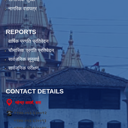
नागरिक वडापत्र
REPORTS
वार्षिक प्रगति प्रतिवेदन
चौमासिक प्रगति प्रतिवेदन
सार्वजनिक सुनुवाई
सार्वजनिक परीक्षण
CONTACT DETAILS
महेन्द्र आदर्श, बारा
+९७७-०५३-६२००१२
+९७७-०५३-६२००१३