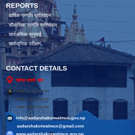
REPORTS
वार्षिक प्रगति प्रतिवेदन
चौमासिक प्रगति प्रतिवेदन
सार्वजनिक सुनुवाई
सार्वजनिक परीक्षण
CONTACT DETAILS
महेन्द्र आदर्श, बारा
+९७७-०५३-६२००१२
+९७७-०५३-६२००१३
+९७७-०५३-६२००१४
info@aadarshakotwalmun.gov.np
aadarshakotwalmun@gmail.com
www.aadarshakotwalmun.gov.np