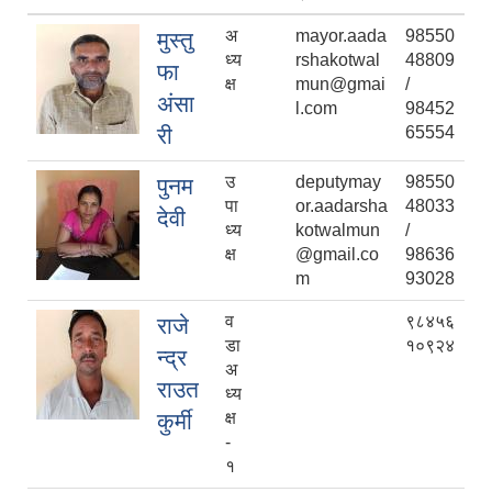
अ
mayor.aada
98550
मुस्तु
ध्य
rshakotwal
48809
फा
क्ष
mun@gmai
/
अंसा
l.com
98452
री
65554
उ
deputymay
98550
पुनम
पा
or.aadarsha
48033
देवी
ध्य
kotwalmun
/
क्ष
@gmail.co
98636
m
93028
व
९८४५६
राजे
डा
१०९२४
न्द्र
अ
राउत
ध्य
कुर्मी
क्ष
-
१