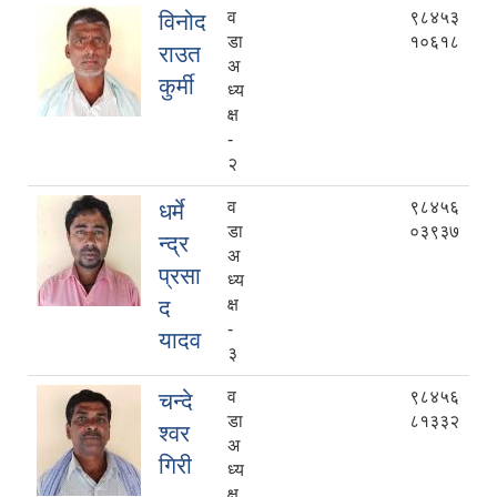
व
९८४५३
विनोद
डा
१०६१८
राउत
अ
कुर्मी
ध्य
क्ष
-
२
व
९८४५६
धर्मे
डा
०३९३७
न्द्र
अ
प्रसा
ध्य
द
क्ष
-
यादव
३
व
९८४५६
चन्दे
डा
८१३३२
श्‍वर
अ
गिरी
ध्य
क्ष