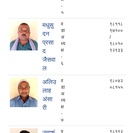
-
५
व
९८११८
मधुसु
डा
९७१००
दन
अ
/
प्रसा
ध्य
९८०१०
द
क्ष
९२९३३
-
जैसवा
६
ल
व
९८०४२
अलिउ
डा
०८१५५
लाह
अ
अंसा
ध्य
री
क्ष
-
७
व
९८१९२
उमाशं