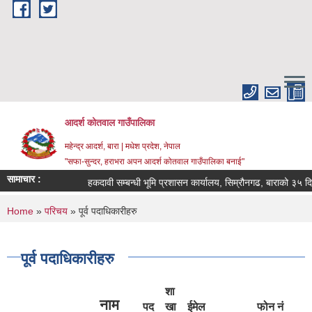
Skip to main content
आदर्श कोतवाल गाउँपालिका
महेन्द्र आदर्श, बारा | मधेश प्रदेश, नेपाल
"सफा-सुन्दर, हराभरा अपन आदर्श कोतवाल गाउँपालिका बनाई"
सामाचार :
हकदावी सम्बन्धी भूमि प्रशासन कार्यालय, सिम्रौनगढ, बाराको ३५ दिने
You are here
Home
»
परिचय
» पूर्व पदाधिकारीहरु
पूर्व पदाधिकारीहरु
शा
नाम
पद
खा
ईमेल
फोन नं